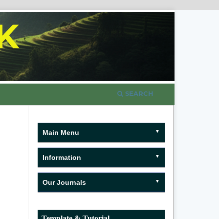
SEARCH
Main Menu
Information
Our Journals
Template & Tutorial